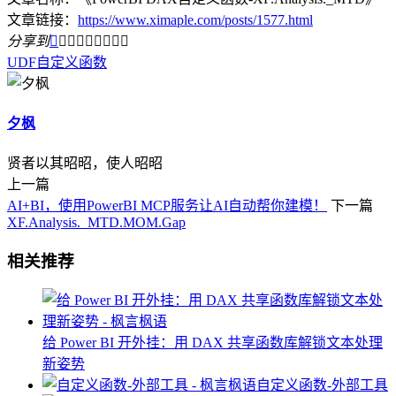
文章链接：
https://www.ximaple.com/posts/1577.html
分享到









UDF
自定义函数
夕枫
贤者以其昭昭，使人昭昭
上一篇
AI+BI，使用PowerBI MCP服务让AI自动帮你建模！
下一篇
XF.Analysis._MTD.MOM.Gap
相关推荐
给 Power BI 开外挂：用 DAX 共享函数库解锁文本处理
新姿势
自定义函数-外部工具