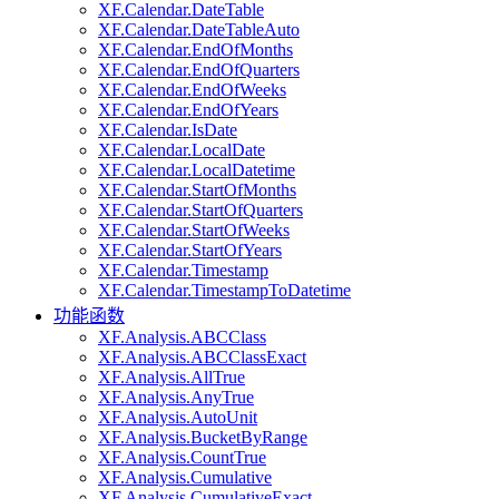
XF.Calendar.DateTable
XF.Calendar.DateTableAuto
XF.Calendar.EndOfMonths
XF.Calendar.EndOfQuarters
XF.Calendar.EndOfWeeks
XF.Calendar.EndOfYears
XF.Calendar.IsDate
XF.Calendar.LocalDate
XF.Calendar.LocalDatetime
XF.Calendar.StartOfMonths
XF.Calendar.StartOfQuarters
XF.Calendar.StartOfWeeks
XF.Calendar.StartOfYears
XF.Calendar.Timestamp
XF.Calendar.TimestampToDatetime
功能函数
XF.Analysis.ABCClass
XF.Analysis.ABCClassExact
XF.Analysis.AllTrue
XF.Analysis.AnyTrue
XF.Analysis.AutoUnit
XF.Analysis.BucketByRange
XF.Analysis.CountTrue
XF.Analysis.Cumulative
XF.Analysis.CumulativeExact