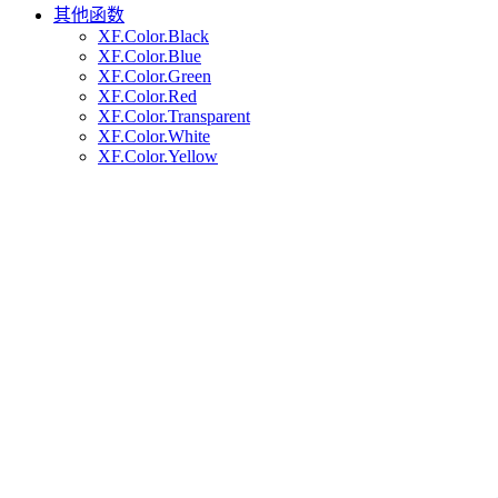
其他函数
XF.Color.Black
XF.Color.Blue
XF.Color.Green
XF.Color.Red
XF.Color.Transparent
XF.Color.White
XF.Color.Yellow