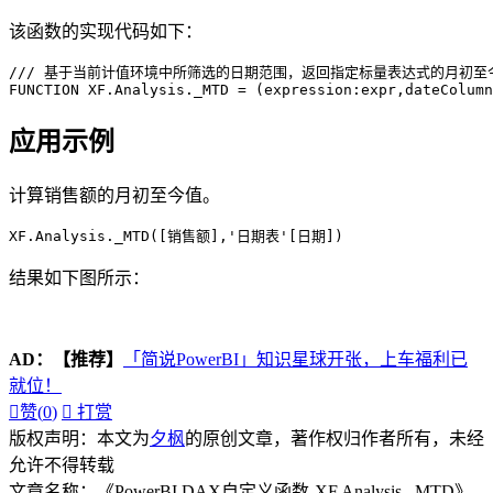
该函数的实现代码如下：
/// 基于当前计值环境中所筛选的日期范围，返回指定标量表达式的月初至今
FUNCTION XF.Analysis._MTD = (expression:expr,dateColumn
应用示例
计算销售额的月初至今值。
XF.Analysis._MTD([销售额],'日期表'[日期])
结果如下图所示：
AD：
【推荐】
「简说PowerBI」知识星球开张，上车福利已
就位！

赞(
0
)

打赏
版权声明：本文为
夕枫
的原创文章，著作权归作者所有，未经
允许不得转载
文章名称：《PowerBI DAX自定义函数-XF.Analysis._MTD》