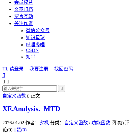
会员权益
文章归档
留言互动
关注作者
微信公众号
知识星球
哔哩哔哩
CSDN
知乎
Hi, 请登录
我要注册
找回密码




自定义函数
正文

XF.Analysis._MTD
2026-01-02
作者：
夕枫
分类：
自定义函数
/
功能函数
阅读(
)
评
论(0)

赞(
0
)