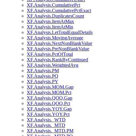
XF.Analysis.CumulativePct
XF.Analysis.CumulativePctExact
XF.Analysis.DuplicatesCount
XF.Analysis.ItemAtMax
XF.Analysis.ItemAtMin
XF.Analysis.LetTotalEqualDetails
XF.Analysis.MovingAverage
XF.Analysis.NextNonBlankValue
XF.Analysis.PreNonBlankValue
XF.Analysis.PctOfTotal
XF.Analysis.RankByContinued
XF.Analysis.WeightedAvg
XF.Analysis.PM
XF.Analysis.PQ
XF.Analysis.PY
XF.Analysis.MOM.Gap
XF.Analysis.MOM.Pct
XF.Analysis.QOQ.Gap
XF.Analysis.QOQ.Pct
XF.Analysis.YOY.Gap
XF.Analysis.YOY.Pct
XF.Analysis._WTD
XF.Analysis._MTD
XF.Analysis._MTD.PM