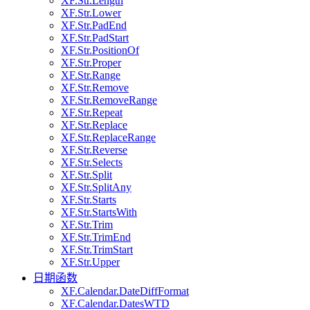
XF.Str.Length
XF.Str.Lower
XF.Str.PadEnd
XF.Str.PadStart
XF.Str.PositionOf
XF.Str.Proper
XF.Str.Range
XF.Str.Remove
XF.Str.RemoveRange
XF.Str.Repeat
XF.Str.Replace
XF.Str.ReplaceRange
XF.Str.Reverse
XF.Str.Selects
XF.Str.Split
XF.Str.SplitAny
XF.Str.Starts
XF.Str.StartsWith
XF.Str.Trim
XF.Str.TrimEnd
XF.Str.TrimStart
XF.Str.Upper
日期函数
XF.Calendar.DateDiffFormat
XF.Calendar.DatesWTD