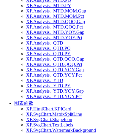
XF.Analysis._MTD.PQ
XF.Analysis._MTD.PY
XF.Analysis._MTD.MOM.Gap
XF.Analysis._MTD.MOM.Pct
XF.Analysis._MTD.QOQ.Gap
XF.Analysis._MTD.QOQ.Pct
XF.Analysis._MTD.YOY.Gap
XF.Analysis._MTD.YOY.Pct
XF.Analysis._QTD
XF.Analysis._QTD.PQ
XF.Analysis._QTD.PY
XF.Analysis._QTD.QOQ.Gap
XF.Analysis._QTD.QOQ.Pct
XF.Analysis._QTD.YOY.Gap
XF.Analysis._QTD.YOY.Pct
XF.Analysis._YTD
XF.Analysis._YTD.PY
XF.Analysis._YTD.YOY.Gap
XF.Analysis._YTD.YOY.Pct
图表函数
XF.HtmlChart.KPICard
XF.SvgChart.MatrixSplitLine
XF.SvgChart.ShapeIcon
XF.SvgChart.TextLabels
XF.SvgChart.WatermarkBackground