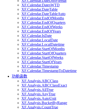
XF.Calendar.DateDiffFormat
XF.Calendar.DatesWTD
XF.Calendar.DateTable
XF.Calendar.DateTableAuto
XF.Calendar.EndOfMonths
XF.Calendar.EndOfQuarters
XF.Calendar.EndOfWeeks
XF.Calendar.EndOfYears
XF.Calendar.IsDate
XF.Calendar.LocalDate
XF.Calendar.LocalDatetime
XF.Calendar.StartOfMonths
XF.Calendar.StartOfQuarters
XF.Calendar.StartOfWeeks
XF.Calendar.StartOfYears
XF.Calendar.Timestamp
XF.Calendar.TimestampToDatetime
功能函数
XF.Analysis.ABCClass
XF.Analysis.ABCClassExact
XF.Analysis.AllTrue
XF.Analysis.AnyTrue
XF.Analysis.AutoUnit
XF.Analysis.BucketByRange
XF.Analysis.CountTrue