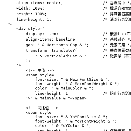
      align-items: center;                 /* 垂直居中 */
      width: 100%;                         /* 撑满容器宽度
      height: 100%;                        /* 撑满容器高度
      line-height: 1;                      /* 消除行高影响
  '>

      <div style='

          display: flex;                   /* 嵌套flex布
          align-items: baseline;           /* 基线对齐 */
          gap: " & HorizontalGap & ";      /* 元素间距 */
          transform: translateY(           /* 垂直位置微调
              " & VerticalAdjust & "       /* 微调量（基
          );

      '>

          <!-- 主值 -->

          <span style='

              font-size: " & MainFontSize & ";

              font-weight: " & MainFontWeight & ";

              color: " & MainColor & ";

              line-height: 1;              /* 防止行高影响
          '>" & MainValue & "</span>

          <!-- 同比值 -->

          <span style='

              font-size: " & YoYFontSize & ";

              font-weight: " & YoYFontWeight & ";

              color: " & YoYColor & ";

              line-height: 1;              /* 保持行高一致