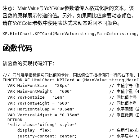
注意：MainValue与YoYValue参数请传入格式化后的文本，该
函数将原样展示传递的值。另外，如果同比值需要动态颜色，
请在YoYColor参数中使用表达式来动态返回不同颜色。
XF.HtmlChart.KPICard(MainValue:string,MainColor:string,
函数代码
该函数的实现代码如下：
/// 同时展示指标值与同比值的卡片，同比值位于指标值同一行的右下角，将根据
FUNCTION XF.HtmlChart.KPICard = (MainValue:string,MainC
  VAR MainFontSize = "28px"                // 主值
  VAR MainFontWeight = "600"               // 主值字
  VAR YoYFontSize = "1em"                  // 同比
  VAR YoYFontWeight = "600"                // 同比值
  VAR HorizontalGap = "0.6em"              // 水平
  VAR VerticalAdjust = "0.15em"            // 垂直
  RETURN

  "<div class='xifeng' style='

      display: flex;                       /* 启用flex布
      justify-content: center;             /* 水平居中 */