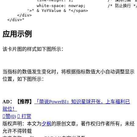
              white-space: nowrap;         /* 防止换行 */
          '>" & YoYValue & "</span>

      </div>

  </div>"
应用示例
该卡片图的样式如下图所示：
当指标的数值发生变化时，将根据指标数值大小自动调整显示
位置，如下图所示：
AD：
【推荐】
「简说PowerBI」知识星球开张，上车福利已
就位！

赞(
0
)

打赏
版权声明：本文为
夕枫
的原创文章，著作权归作者所有，未经
允许不得转载