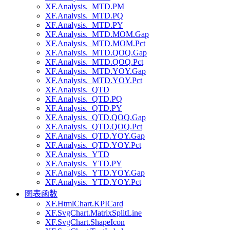
XF.Analysis._MTD.PM
XF.Analysis._MTD.PQ
XF.Analysis._MTD.PY
XF.Analysis._MTD.MOM.Gap
XF.Analysis._MTD.MOM.Pct
XF.Analysis._MTD.QOQ.Gap
XF.Analysis._MTD.QOQ.Pct
XF.Analysis._MTD.YOY.Gap
XF.Analysis._MTD.YOY.Pct
XF.Analysis._QTD
XF.Analysis._QTD.PQ
XF.Analysis._QTD.PY
XF.Analysis._QTD.QOQ.Gap
XF.Analysis._QTD.QOQ.Pct
XF.Analysis._QTD.YOY.Gap
XF.Analysis._QTD.YOY.Pct
XF.Analysis._YTD
XF.Analysis._YTD.PY
XF.Analysis._YTD.YOY.Gap
XF.Analysis._YTD.YOY.Pct
图表函数
XF.HtmlChart.KPICard
XF.SvgChart.MatrixSplitLine
XF.SvgChart.ShapeIcon