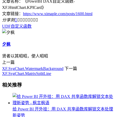
文章名称：《PowerBI DAX自定义函数-
XF.HtmlChart.KPICard》
文章链接：
https://www.ximaple.com/posts/1600.html
分享到









UDF
自定义函数
夕枫
贤者以其昭昭，使人昭昭
上一篇
XF.SvgChart.WatermarkBackground
下一篇
XF.SvgChart.MatrixSplitLine
相关推荐
给 Power BI 开外挂：用 DAX 共享函数库解锁文本处理
新姿势