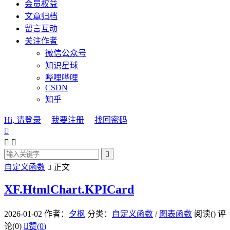
会员权益
文章归档
留言互动
关注作者
微信公众号
知识星球
哔哩哔哩
CSDN
知乎
Hi, 请登录
我要注册
找回密码




自定义函数
正文

XF.HtmlChart.KPICard
2026-01-02
作者：
夕枫
分类：
自定义函数
/
图表函数
阅读(
)
评
论(0)

赞(
0
)