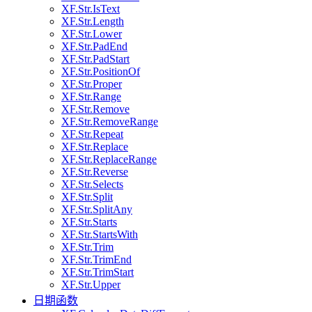
XF.Str.IsText
XF.Str.Length
XF.Str.Lower
XF.Str.PadEnd
XF.Str.PadStart
XF.Str.PositionOf
XF.Str.Proper
XF.Str.Range
XF.Str.Remove
XF.Str.RemoveRange
XF.Str.Repeat
XF.Str.Replace
XF.Str.ReplaceRange
XF.Str.Reverse
XF.Str.Selects
XF.Str.Split
XF.Str.SplitAny
XF.Str.Starts
XF.Str.StartsWith
XF.Str.Trim
XF.Str.TrimEnd
XF.Str.TrimStart
XF.Str.Upper
日期函数