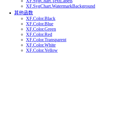
XF.SvgChart.TextLabels
XF.SvgChart.WatermarkBackground
其他函数
XF.Color.Black
XF.Color.Blue
XF.Color.Green
XF.Color.Red
XF.Color.Transparent
XF.Color.White
XF.Color.Yellow