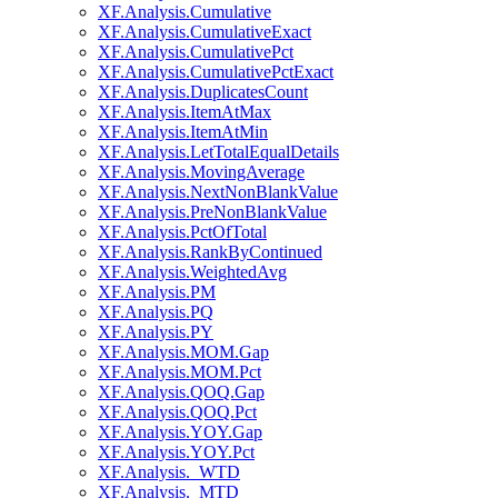
XF.Analysis.Cumulative
XF.Analysis.CumulativeExact
XF.Analysis.CumulativePct
XF.Analysis.CumulativePctExact
XF.Analysis.DuplicatesCount
XF.Analysis.ItemAtMax
XF.Analysis.ItemAtMin
XF.Analysis.LetTotalEqualDetails
XF.Analysis.MovingAverage
XF.Analysis.NextNonBlankValue
XF.Analysis.PreNonBlankValue
XF.Analysis.PctOfTotal
XF.Analysis.RankByContinued
XF.Analysis.WeightedAvg
XF.Analysis.PM
XF.Analysis.PQ
XF.Analysis.PY
XF.Analysis.MOM.Gap
XF.Analysis.MOM.Pct
XF.Analysis.QOQ.Gap
XF.Analysis.QOQ.Pct
XF.Analysis.YOY.Gap
XF.Analysis.YOY.Pct
XF.Analysis._WTD
XF.Analysis._MTD