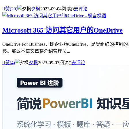

赞(
20
)
夕枫
2023-09-04
阅读(
)
去评论
Microsoft 365 访问其它用户的OneDrive
OneDrive For Business，即企业版OneDrive，
移。那么本篇文章将介绍管理员...

赞(
4
)
夕枫
2023-09-03
阅读(
)
去评论