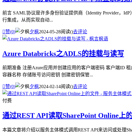
前言 SAML协议是许多身份验证提供商（Identity Provide
行集成，从而实现自动...

赞(
0
)
夕枫
2024-05-28
阅读(
)
去评论
Azure Databricks之ADLS的挂载与读写
前期准备 注册Azure应用并创建应用的客户端密码 客户端ID 租
容器名称 存储账号访问密钥 创建密钥保管...

赞(
0
)
夕枫
2024-02-14
阅读(
)
去评论
付费
通过REST API读取SharePoint Onlin
本篇文章将介绍以服务主体模式调用REST API来访问或处理ShareP