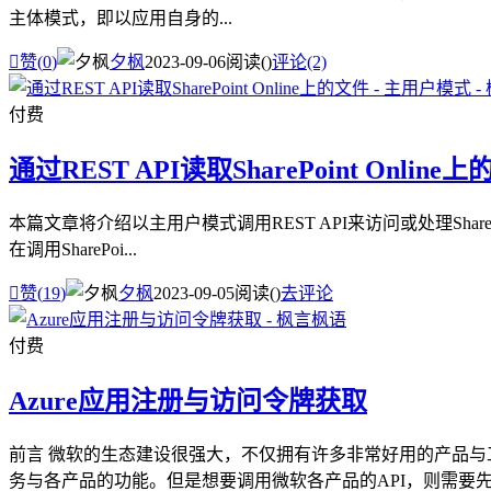
主体模式，即以应用自身的...

赞(
0
)
夕枫
2023-09-06
阅读(
)
评论(2)
付费
通过REST API读取SharePoint Onlin
本篇文章将介绍以主用户模式调用REST API来访问或处理SharePo
在调用SharePoi...

赞(
19
)
夕枫
2023-09-05
阅读(
)
去评论
付费
Azure应用注册与访问令牌获取
前言 微软的生态建设很强大，不仅拥有许多非常好用的产品与工
务与各产品的功能。但是想要调用微软各产品的API，则需要先获