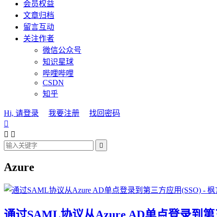
会员权益
文章归档
留言互动
关注作者
微信公众号
知识星球
哔哩哔哩
CSDN
知乎
Hi, 请登录
我要注册
找回密码




Azure
通过SAML协议从Azure AD单点登录到第