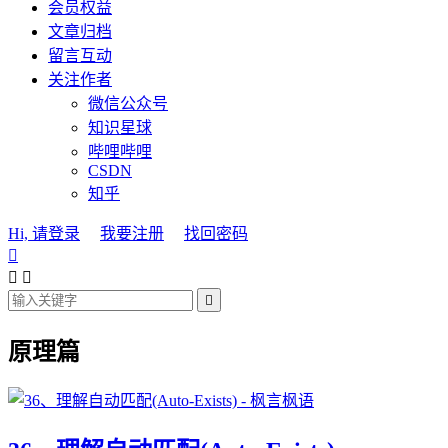
会员权益
文章归档
留言互动
关注作者
微信公众号
知识星球
哔哩哔哩
CSDN
知乎
Hi, 请登录
我要注册
找回密码




原理篇