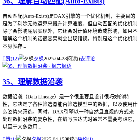
36、理解自动匹配(Auto-Exists)
自动匹配(Auto-Exists)是DAX引擎的一个优化机制，主要目的
是为了剔除无效运算来提升计算速度。但自动匹配的优化机制
除了会影响底层实现外，它还会对计值环境造成影响，如果不
理解这个机制的话很容易就会出现错误，特别是这个优化机制
本身就存...

赞(
12
)
夕枫
2025-04-28
阅读(
)
去评论
35、理解数据沿袭
数据沿袭（Data Lineage）是一个很重要且设计很巧妙的特
性，它决定了各种筛选器能否筛选模型中的数据，以及使用什
么姿势来筛选。同时，DAX引擎以一种自然且直观的方式来
处理数据沿袭的复杂性，在编写表达式时通常不需要考虑它，
以至于大多数用...

赞(
1
)
夕枫
2025-04-15
阅读(
)
评论(1)