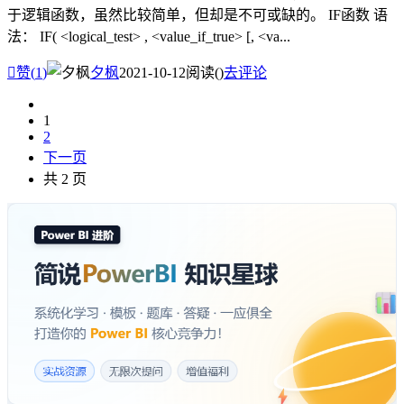
于逻辑函数，虽然比较简单，但却是不可或缺的。 IF函数 语
法： IF( <logical_test> , <value_if_true> [, <va...

赞(
1
)
夕枫
2021-10-12
阅读(
)
去评论
1
2
下一页
共 2 页