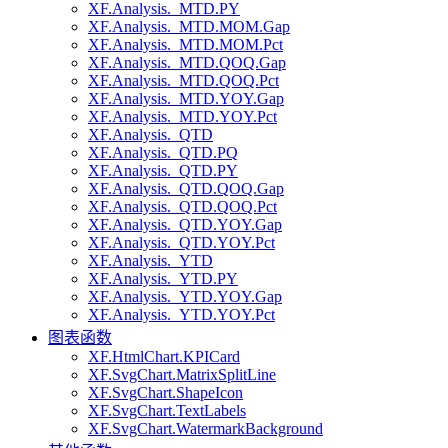
XF.Analysis._MTD.PY
XF.Analysis._MTD.MOM.Gap
XF.Analysis._MTD.MOM.Pct
XF.Analysis._MTD.QOQ.Gap
XF.Analysis._MTD.QOQ.Pct
XF.Analysis._MTD.YOY.Gap
XF.Analysis._MTD.YOY.Pct
XF.Analysis._QTD
XF.Analysis._QTD.PQ
XF.Analysis._QTD.PY
XF.Analysis._QTD.QOQ.Gap
XF.Analysis._QTD.QOQ.Pct
XF.Analysis._QTD.YOY.Gap
XF.Analysis._QTD.YOY.Pct
XF.Analysis._YTD
XF.Analysis._YTD.PY
XF.Analysis._YTD.YOY.Gap
XF.Analysis._YTD.YOY.Pct
图表函数
XF.HtmlChart.KPICard
XF.SvgChart.MatrixSplitLine
XF.SvgChart.ShapeIcon
XF.SvgChart.TextLabels
XF.SvgChart.WatermarkBackground