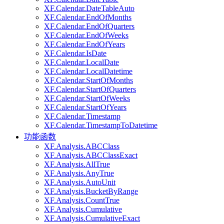
XF.Calendar.DateTableAuto
XF.Calendar.EndOfMonths
XF.Calendar.EndOfQuarters
XF.Calendar.EndOfWeeks
XF.Calendar.EndOfYears
XF.Calendar.IsDate
XF.Calendar.LocalDate
XF.Calendar.LocalDatetime
XF.Calendar.StartOfMonths
XF.Calendar.StartOfQuarters
XF.Calendar.StartOfWeeks
XF.Calendar.StartOfYears
XF.Calendar.Timestamp
XF.Calendar.TimestampToDatetime
功能函数
XF.Analysis.ABCClass
XF.Analysis.ABCClassExact
XF.Analysis.AllTrue
XF.Analysis.AnyTrue
XF.Analysis.AutoUnit
XF.Analysis.BucketByRange
XF.Analysis.CountTrue
XF.Analysis.Cumulative
XF.Analysis.CumulativeExact