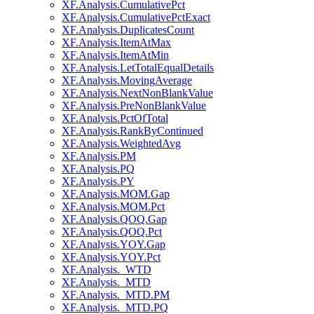
XF.Analysis.CumulativePct
XF.Analysis.CumulativePctExact
XF.Analysis.DuplicatesCount
XF.Analysis.ItemAtMax
XF.Analysis.ItemAtMin
XF.Analysis.LetTotalEqualDetails
XF.Analysis.MovingAverage
XF.Analysis.NextNonBlankValue
XF.Analysis.PreNonBlankValue
XF.Analysis.PctOfTotal
XF.Analysis.RankByContinued
XF.Analysis.WeightedAvg
XF.Analysis.PM
XF.Analysis.PQ
XF.Analysis.PY
XF.Analysis.MOM.Gap
XF.Analysis.MOM.Pct
XF.Analysis.QOQ.Gap
XF.Analysis.QOQ.Pct
XF.Analysis.YOY.Gap
XF.Analysis.YOY.Pct
XF.Analysis._WTD
XF.Analysis._MTD
XF.Analysis._MTD.PM
XF.Analysis._MTD.PQ