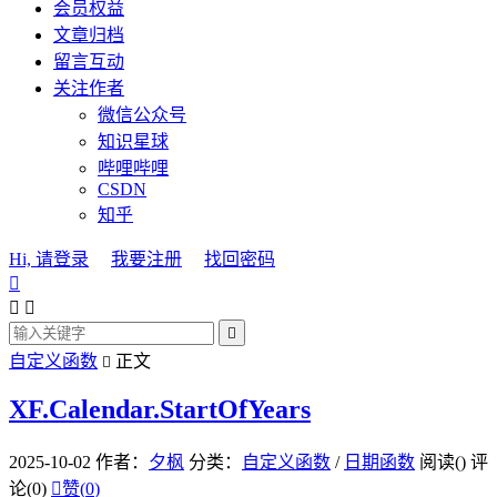
会员权益
文章归档
留言互动
关注作者
微信公众号
知识星球
哔哩哔哩
CSDN
知乎
Hi, 请登录
我要注册
找回密码




自定义函数
正文

XF.Calendar.StartOfYears
2025-10-02
作者：
夕枫
分类：
自定义函数
/
日期函数
阅读(
)
评
论(0)

赞(
0
)