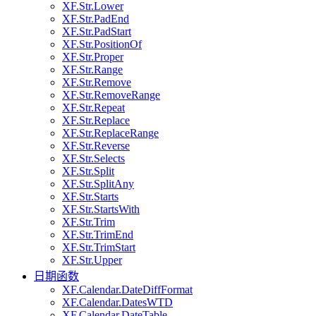
XF.Str.Lower
XF.Str.PadEnd
XF.Str.PadStart
XF.Str.PositionOf
XF.Str.Proper
XF.Str.Range
XF.Str.Remove
XF.Str.RemoveRange
XF.Str.Repeat
XF.Str.Replace
XF.Str.ReplaceRange
XF.Str.Reverse
XF.Str.Selects
XF.Str.Split
XF.Str.SplitAny
XF.Str.Starts
XF.Str.StartsWith
XF.Str.Trim
XF.Str.TrimEnd
XF.Str.TrimStart
XF.Str.Upper
日期函数
XF.Calendar.DateDiffFormat
XF.Calendar.DatesWTD
XF.Calendar.DateTable