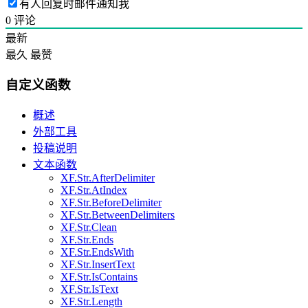
有人回复时邮件通知我
0
评论
最新
最久
最赞
自定义函数
概述
外部工具
投稿说明
文本函数
XF.Str.AfterDelimiter
XF.Str.AtIndex
XF.Str.BeforeDelimiter
XF.Str.BetweenDelimiters
XF.Str.Clean
XF.Str.Ends
XF.Str.EndsWith
XF.Str.InsertText
XF.Str.IsContains
XF.Str.IsText
XF.Str.Length