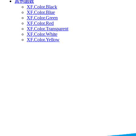
其他函数
XF.Color.Black
XF.Color.Blue
XF.Color.Green
XF.Color.Red
XF.Color.Transparent
XF.Color.White
XF.Color.Yellow