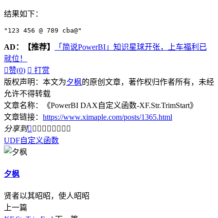
结果如下：
"123 456 @ 789 cba@"
AD：
【推荐】
「简说PowerBI」知识星球开张，上车福利已
就位！

赞(
0
)

打赏
版权声明：本文为
夕枫
的原创文章，著作权归作者所有，未经
允许不得转载
文章名称：《PowerBI DAX自定义函数-XF.Str.TrimStart》
文章链接：
https://www.ximaple.com/posts/1365.html
分享到









UDF
自定义函数
夕枫
贤者以其昭昭，使人昭昭
上一篇