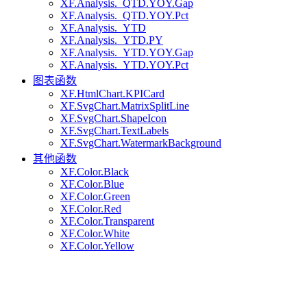
XF.Analysis._QTD.YOY.Gap
XF.Analysis._QTD.YOY.Pct
XF.Analysis._YTD
XF.Analysis._YTD.PY
XF.Analysis._YTD.YOY.Gap
XF.Analysis._YTD.YOY.Pct
图表函数
XF.HtmlChart.KPICard
XF.SvgChart.MatrixSplitLine
XF.SvgChart.ShapeIcon
XF.SvgChart.TextLabels
XF.SvgChart.WatermarkBackground
其他函数
XF.Color.Black
XF.Color.Blue
XF.Color.Green
XF.Color.Red
XF.Color.Transparent
XF.Color.White
XF.Color.Yellow