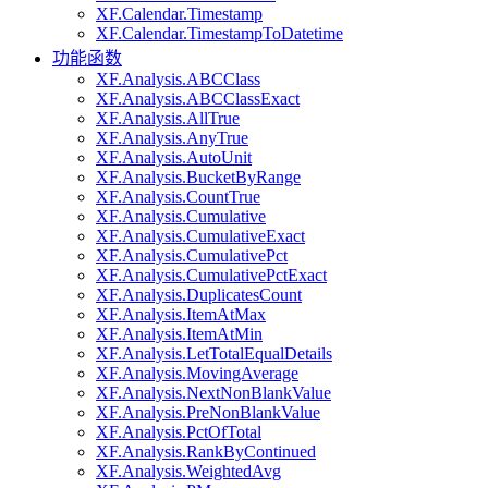
XF.Calendar.Timestamp
XF.Calendar.TimestampToDatetime
功能函数
XF.Analysis.ABCClass
XF.Analysis.ABCClassExact
XF.Analysis.AllTrue
XF.Analysis.AnyTrue
XF.Analysis.AutoUnit
XF.Analysis.BucketByRange
XF.Analysis.CountTrue
XF.Analysis.Cumulative
XF.Analysis.CumulativeExact
XF.Analysis.CumulativePct
XF.Analysis.CumulativePctExact
XF.Analysis.DuplicatesCount
XF.Analysis.ItemAtMax
XF.Analysis.ItemAtMin
XF.Analysis.LetTotalEqualDetails
XF.Analysis.MovingAverage
XF.Analysis.NextNonBlankValue
XF.Analysis.PreNonBlankValue
XF.Analysis.PctOfTotal
XF.Analysis.RankByContinued
XF.Analysis.WeightedAvg