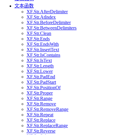
文本函数
XF.Str.AfterDelimiter
XF.Str.AtIndex
XF.Str.BeforeDelimiter
XF.Str.BetweenDelimiters
XF.Str.Clean
XF.Str.Ends
XF.Str.EndsWith
XF.Str.InsertText
XF.Str.IsContains
XF.Str.IsText
XF.Str.Length
XF.Str.Lower
XF.Str.PadEnd
XF.Str.PadStart
XF.Str.PositionOf
XF.Str.Proper
XF.Str.Range
XF.Str.Remove
XF.Str.RemoveRange
XF.Str.Repeat
XF.Str.Replace
XF.Str.ReplaceRange
XF.Str.Reverse