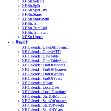
XF.Str.Selects
XF.Str.Split
XF.Str.SplitAny
XF.Str.Starts
XF.Str.StartsWith
XF.Str.Trim
XF.Str.TrimEnd
XF.Str.TrimStart
XF.Str.Upper
日期函数
XF.Calendar.DateDiffFormat
XF.Calendar.DatesWTD
XF.Calendar.DateTable
XF.Calendar.DateTableAuto
XF.Calendar.EndOfMonths
XF.Calendar.EndOfQuarters
XF.Calendar.EndOfWeeks
XF.Calendar.EndOfYears
XF.Calendar.IsDate
XF.Calendar.LocalDate
XF.Calendar.LocalDatetime
XF.Calendar.StartOfMonths
XF.Calendar.StartOfQuarters
XF.Calendar.StartOfWeeks
XF.Calendar.StartOfYears