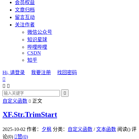
会员权益
文章归档
留言互动
关注作者
微信公众号
知识星球
哔哩哔哩
CSDN
知乎
Hi, 请登录
我要注册
找回密码




自定义函数
正文

XF.Str.TrimStart
2025-10-02
作者：
夕枫
分类：
自定义函数
/
文本函数
阅读(
)
评
论(0)

赞(
0
)