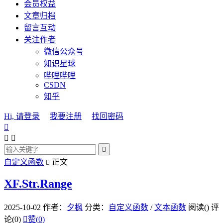
会员权益
文章归档
留言互动
关注作者
微信公众号
知识星球
哔哩哔哩
CSDN
知乎
Hi, 请登录
我要注册
找回密码




自定义函数
正文

XF.Str.Range
2025-10-02
作者：
夕枫
分类：
自定义函数
/
文本函数
阅读(
)
评
论(0)

赞(
0
)