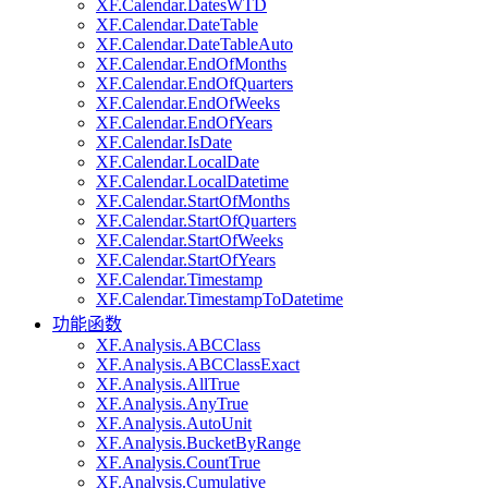
XF.Calendar.DatesWTD
XF.Calendar.DateTable
XF.Calendar.DateTableAuto
XF.Calendar.EndOfMonths
XF.Calendar.EndOfQuarters
XF.Calendar.EndOfWeeks
XF.Calendar.EndOfYears
XF.Calendar.IsDate
XF.Calendar.LocalDate
XF.Calendar.LocalDatetime
XF.Calendar.StartOfMonths
XF.Calendar.StartOfQuarters
XF.Calendar.StartOfWeeks
XF.Calendar.StartOfYears
XF.Calendar.Timestamp
XF.Calendar.TimestampToDatetime
功能函数
XF.Analysis.ABCClass
XF.Analysis.ABCClassExact
XF.Analysis.AllTrue
XF.Analysis.AnyTrue
XF.Analysis.AutoUnit
XF.Analysis.BucketByRange
XF.Analysis.CountTrue
XF.Analysis.Cumulative