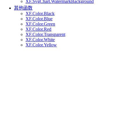
XF.SvgChart.WatermarkBackground
其他函数
XF.Color.Black
XF.Color.Blue
XF.Color.Green
XF.Color.Red
XF.Color.Transparent
XF.Color.White
XF.Color.Yellow