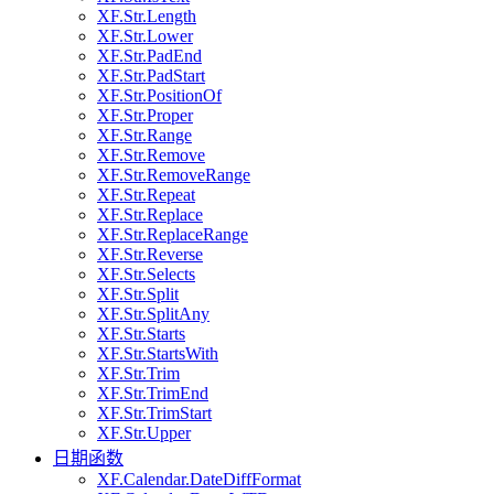
XF.Str.Length
XF.Str.Lower
XF.Str.PadEnd
XF.Str.PadStart
XF.Str.PositionOf
XF.Str.Proper
XF.Str.Range
XF.Str.Remove
XF.Str.RemoveRange
XF.Str.Repeat
XF.Str.Replace
XF.Str.ReplaceRange
XF.Str.Reverse
XF.Str.Selects
XF.Str.Split
XF.Str.SplitAny
XF.Str.Starts
XF.Str.StartsWith
XF.Str.Trim
XF.Str.TrimEnd
XF.Str.TrimStart
XF.Str.Upper
日期函数
XF.Calendar.DateDiffFormat