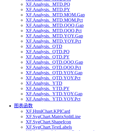
XF.Analysis._MTD.PQ
XF.Analysis._MTD.PY
XF.Analysis._MTD.MOM.Gap
XF.Analysis._MTD.MOM.Pct
XF.Analysis._MTD.QOQ.Gap
XF.Analysis._MTD.QOQ.Pct
XF.Analysis._MTD.YOY.Gap
XF.Analysis._MTD.YOY.Pct
XF.Analysis._QTD
XF.Analysis._QTD.PQ
XF.Analysis._QTD.PY
XF.Analysis._QTD.QOQ.Gap
XF.Analysis._QTD.QOQ.Pct
XF.Analysis._QTD.YOY.Gap
XF.Analysis._QTD.YOY.Pct
XF.Analysis._YTD
XF.Analysis._YTD.PY
XF.Analysis._YTD.YOY.Gap
XF.Analysis._YTD.YOY.Pct
图表函数
XF.HtmlChart.KPICard
XF.SvgChart.MatrixSplitLine
XF.SvgChart.ShapeIcon
XF.SvgChart.TextLabels