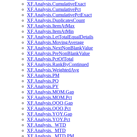
XF.Analysis.CumulativeExact
XF.Analysis.CumulativePct
XF.Analysis.CumulativePctExact
XF.Analysis.DuplicatesCount
XF.Analysis.ItemAtMax
XF.Analysis.ItemAtMin
XF.Analysis.LetTotalEqualDetails
XF.Analysis.MovingAverage
XF.Analysis.NextNonBlankValue
XF.Analysis.PreNonBlankValue
XF.Analysis.PctOfTotal
XF.Analysis.RankByContinued
XF.Analysis.WeightedAvg
XF.Analysis.PM
XF.Analysis.PQ
XF.Analysis.PY
XF.Analysis.MOM.Gap
XF.Analysis.MOM.Pct
XF.Analysis.QOQ.Gap
XF.Analysis.QOQ.Pct
XF.Analysis.YOY.Gap
XF.Analysis.YOY.Pct
XF.Analysis._WTD
XF.Analysis._MTD
XF.Analysis._MTD.PM