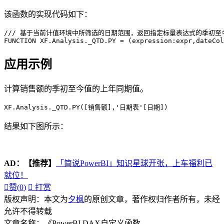
该函数的实现代码如下：
/// 基于当前计值环境中所筛选的日期范围，返回指定标量表达式的季初至
FUNCTION XF.Analysis._QTD.PY = (expression:expr,dateCol
应用示例
计算销售额的季初至今值的上年同期值。
XF.Analysis._QTD.PY([销售额],'日期表'[日期])
结果如下图所示：
AD：
【推荐】
「简说PowerBI」知识星球开张，上车福利已
就位！

赞(
0
)

打赏
版权声明：本文为
夕枫
的原创文章，著作权归作者所有，未经
允许不得转载
文章名称：《PowerBI DAX自定义函数-