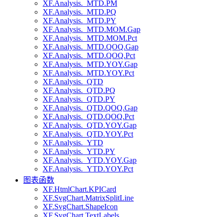
XF.Analysis._MTD.PM
XF.Analysis._MTD.PQ
XF.Analysis._MTD.PY
XF.Analysis._MTD.MOM.Gap
XF.Analysis._MTD.MOM.Pct
XF.Analysis._MTD.QOQ.Gap
XF.Analysis._MTD.QOQ.Pct
XF.Analysis._MTD.YOY.Gap
XF.Analysis._MTD.YOY.Pct
XF.Analysis._QTD
XF.Analysis._QTD.PQ
XF.Analysis._QTD.PY
XF.Analysis._QTD.QOQ.Gap
XF.Analysis._QTD.QOQ.Pct
XF.Analysis._QTD.YOY.Gap
XF.Analysis._QTD.YOY.Pct
XF.Analysis._YTD
XF.Analysis._YTD.PY
XF.Analysis._YTD.YOY.Gap
XF.Analysis._YTD.YOY.Pct
图表函数
XF.HtmlChart.KPICard
XF.SvgChart.MatrixSplitLine
XF.SvgChart.ShapeIcon
XF.SvgChart.TextLabels