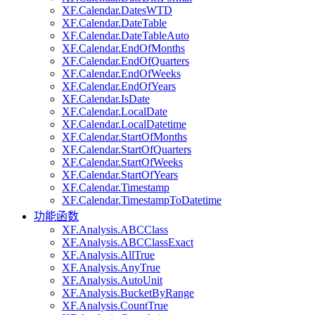
XF.Calendar.DatesWTD
XF.Calendar.DateTable
XF.Calendar.DateTableAuto
XF.Calendar.EndOfMonths
XF.Calendar.EndOfQuarters
XF.Calendar.EndOfWeeks
XF.Calendar.EndOfYears
XF.Calendar.IsDate
XF.Calendar.LocalDate
XF.Calendar.LocalDatetime
XF.Calendar.StartOfMonths
XF.Calendar.StartOfQuarters
XF.Calendar.StartOfWeeks
XF.Calendar.StartOfYears
XF.Calendar.Timestamp
XF.Calendar.TimestampToDatetime
功能函数
XF.Analysis.ABCClass
XF.Analysis.ABCClassExact
XF.Analysis.AllTrue
XF.Analysis.AnyTrue
XF.Analysis.AutoUnit
XF.Analysis.BucketByRange
XF.Analysis.CountTrue