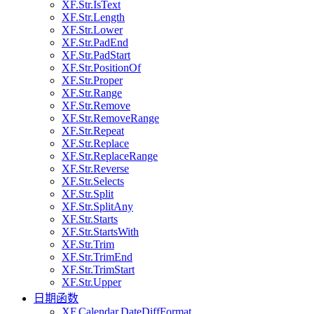
XF.Str.IsText
XF.Str.Length
XF.Str.Lower
XF.Str.PadEnd
XF.Str.PadStart
XF.Str.PositionOf
XF.Str.Proper
XF.Str.Range
XF.Str.Remove
XF.Str.RemoveRange
XF.Str.Repeat
XF.Str.Replace
XF.Str.ReplaceRange
XF.Str.Reverse
XF.Str.Selects
XF.Str.Split
XF.Str.SplitAny
XF.Str.Starts
XF.Str.StartsWith
XF.Str.Trim
XF.Str.TrimEnd
XF.Str.TrimStart
XF.Str.Upper
日期函数
XF.Calendar.DateDiffFormat