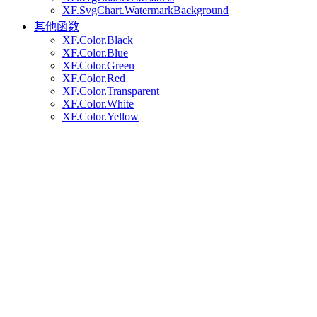
XF.SvgChart.WatermarkBackground
其他函数
XF.Color.Black
XF.Color.Blue
XF.Color.Green
XF.Color.Red
XF.Color.Transparent
XF.Color.White
XF.Color.Yellow