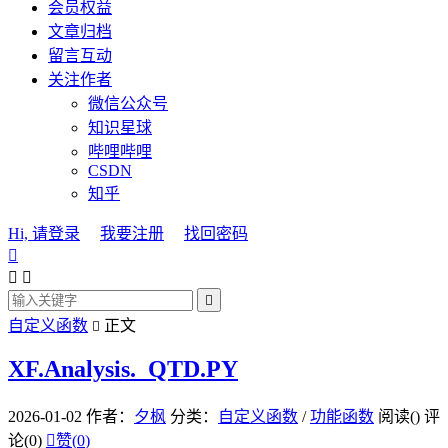
会员权益
文章归档
留言互动
关注作者
微信公众号
知识星球
哔哩哔哩
CSDN
知乎
Hi, 请登录
我要注册
找回密码




自定义函数
正文

XF.Analysis._QTD.PY
2026-01-02
作者：
夕枫
分类：
自定义函数
/
功能函数
阅读(
)
评
论(0)

赞(
0
)