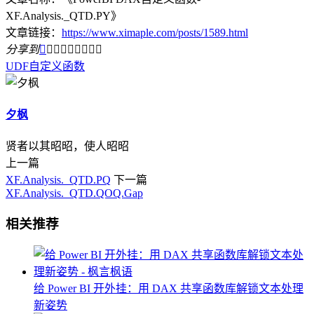
XF.Analysis._QTD.PY》
文章链接：
https://www.ximaple.com/posts/1589.html
分享到









UDF
自定义函数
夕枫
贤者以其昭昭，使人昭昭
上一篇
XF.Analysis._QTD.PQ
下一篇
XF.Analysis._QTD.QOQ.Gap
相关推荐
给 Power BI 开外挂：用 DAX 共享函数库解锁文本处理
新姿势