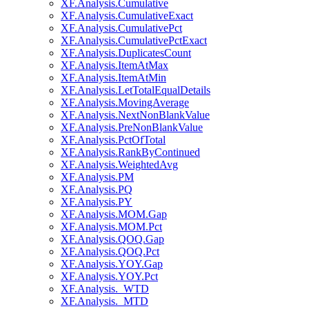
XF.Analysis.Cumulative
XF.Analysis.CumulativeExact
XF.Analysis.CumulativePct
XF.Analysis.CumulativePctExact
XF.Analysis.DuplicatesCount
XF.Analysis.ItemAtMax
XF.Analysis.ItemAtMin
XF.Analysis.LetTotalEqualDetails
XF.Analysis.MovingAverage
XF.Analysis.NextNonBlankValue
XF.Analysis.PreNonBlankValue
XF.Analysis.PctOfTotal
XF.Analysis.RankByContinued
XF.Analysis.WeightedAvg
XF.Analysis.PM
XF.Analysis.PQ
XF.Analysis.PY
XF.Analysis.MOM.Gap
XF.Analysis.MOM.Pct
XF.Analysis.QOQ.Gap
XF.Analysis.QOQ.Pct
XF.Analysis.YOY.Gap
XF.Analysis.YOY.Pct
XF.Analysis._WTD
XF.Analysis._MTD