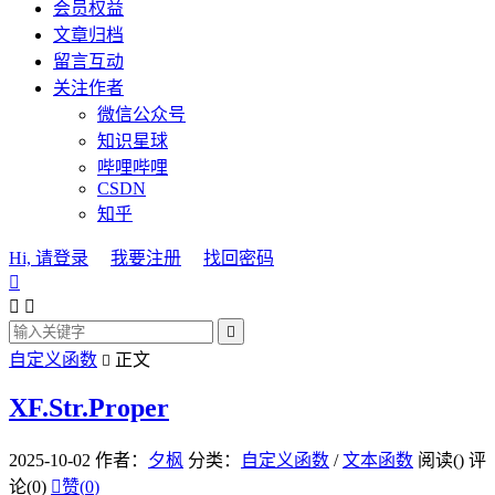
会员权益
文章归档
留言互动
关注作者
微信公众号
知识星球
哔哩哔哩
CSDN
知乎
Hi, 请登录
我要注册
找回密码




自定义函数
正文

XF.Str.Proper
2025-10-02
作者：
夕枫
分类：
自定义函数
/
文本函数
阅读(
)
评
论(0)

赞(
0
)