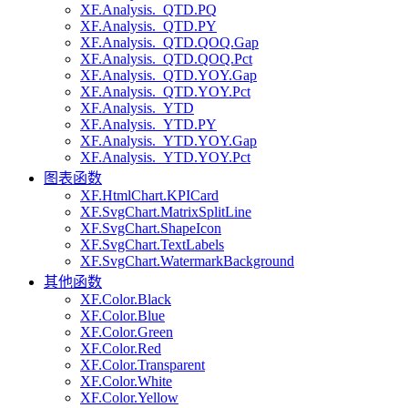
XF.Analysis._QTD.PQ
XF.Analysis._QTD.PY
XF.Analysis._QTD.QOQ.Gap
XF.Analysis._QTD.QOQ.Pct
XF.Analysis._QTD.YOY.Gap
XF.Analysis._QTD.YOY.Pct
XF.Analysis._YTD
XF.Analysis._YTD.PY
XF.Analysis._YTD.YOY.Gap
XF.Analysis._YTD.YOY.Pct
图表函数
XF.HtmlChart.KPICard
XF.SvgChart.MatrixSplitLine
XF.SvgChart.ShapeIcon
XF.SvgChart.TextLabels
XF.SvgChart.WatermarkBackground
其他函数
XF.Color.Black
XF.Color.Blue
XF.Color.Green
XF.Color.Red
XF.Color.Transparent
XF.Color.White
XF.Color.Yellow