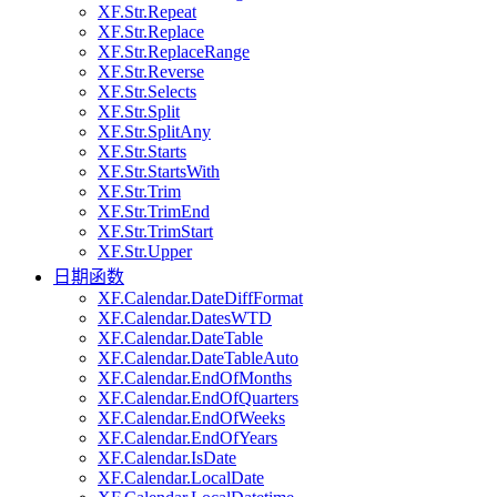
XF.Str.Repeat
XF.Str.Replace
XF.Str.ReplaceRange
XF.Str.Reverse
XF.Str.Selects
XF.Str.Split
XF.Str.SplitAny
XF.Str.Starts
XF.Str.StartsWith
XF.Str.Trim
XF.Str.TrimEnd
XF.Str.TrimStart
XF.Str.Upper
日期函数
XF.Calendar.DateDiffFormat
XF.Calendar.DatesWTD
XF.Calendar.DateTable
XF.Calendar.DateTableAuto
XF.Calendar.EndOfMonths
XF.Calendar.EndOfQuarters
XF.Calendar.EndOfWeeks
XF.Calendar.EndOfYears
XF.Calendar.IsDate
XF.Calendar.LocalDate