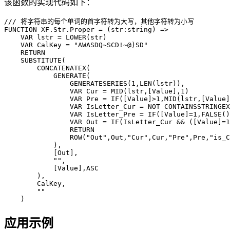
该函数的实现代码如下：
/// 将字符串的每个单词的首字符转为大写，其他字符转为小写

FUNCTION XF.Str.Proper = (str:string) =>

    VAR lstr = LOWER(str)

    VAR CalKey = "AWASDQ~SCD!~@)SD"

    RETURN

    SUBSTITUTE(

        CONCATENATEX(

            GENERATE(

                GENERATESERIES(1,LEN(lstr)),

                VAR Cur = MID(lstr,[Value],1)

                VAR Pre = IF([Value]>1,MID(lstr,[Value]
                VAR IsLetter_Cur = NOT CONTAINSSTRINGEX
                VAR IsLetter_Pre = IF([Value]=1,FALSE()
                VAR Out = IF(IsLetter_Cur && ([Value]=1
                RETURN

                ROW("Out",Out,"Cur",Cur,"Pre",Pre,"is_C
            ),

            [Out],

            "",

            [Value],ASC

        ),

        CalKey,

        ""

    )
应用示例