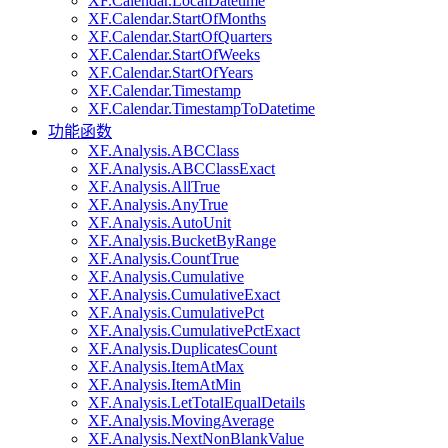
XF.Calendar.LocalDatetime
XF.Calendar.StartOfMonths
XF.Calendar.StartOfQuarters
XF.Calendar.StartOfWeeks
XF.Calendar.StartOfYears
XF.Calendar.Timestamp
XF.Calendar.TimestampToDatetime
功能函数
XF.Analysis.ABCClass
XF.Analysis.ABCClassExact
XF.Analysis.AllTrue
XF.Analysis.AnyTrue
XF.Analysis.AutoUnit
XF.Analysis.BucketByRange
XF.Analysis.CountTrue
XF.Analysis.Cumulative
XF.Analysis.CumulativeExact
XF.Analysis.CumulativePct
XF.Analysis.CumulativePctExact
XF.Analysis.DuplicatesCount
XF.Analysis.ItemAtMax
XF.Analysis.ItemAtMin
XF.Analysis.LetTotalEqualDetails
XF.Analysis.MovingAverage
XF.Analysis.NextNonBlankValue