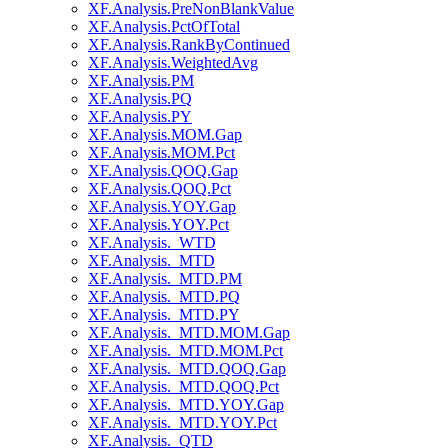
XF.Analysis.PreNonBlankValue
XF.Analysis.PctOfTotal
XF.Analysis.RankByContinued
XF.Analysis.WeightedAvg
XF.Analysis.PM
XF.Analysis.PQ
XF.Analysis.PY
XF.Analysis.MOM.Gap
XF.Analysis.MOM.Pct
XF.Analysis.QOQ.Gap
XF.Analysis.QOQ.Pct
XF.Analysis.YOY.Gap
XF.Analysis.YOY.Pct
XF.Analysis._WTD
XF.Analysis._MTD
XF.Analysis._MTD.PM
XF.Analysis._MTD.PQ
XF.Analysis._MTD.PY
XF.Analysis._MTD.MOM.Gap
XF.Analysis._MTD.MOM.Pct
XF.Analysis._MTD.QOQ.Gap
XF.Analysis._MTD.QOQ.Pct
XF.Analysis._MTD.YOY.Gap
XF.Analysis._MTD.YOY.Pct
XF.Analysis._QTD