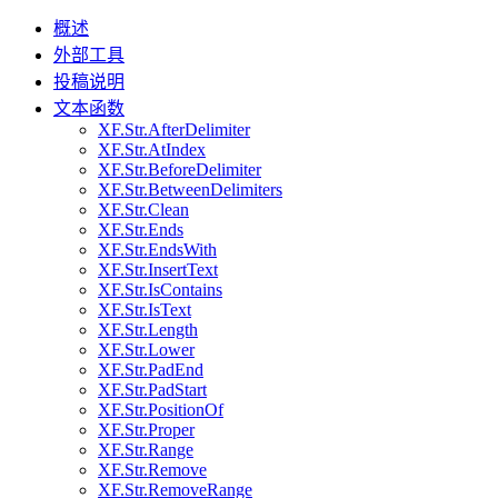
概述
外部工具
投稿说明
文本函数
XF.Str.AfterDelimiter
XF.Str.AtIndex
XF.Str.BeforeDelimiter
XF.Str.BetweenDelimiters
XF.Str.Clean
XF.Str.Ends
XF.Str.EndsWith
XF.Str.InsertText
XF.Str.IsContains
XF.Str.IsText
XF.Str.Length
XF.Str.Lower
XF.Str.PadEnd
XF.Str.PadStart
XF.Str.PositionOf
XF.Str.Proper
XF.Str.Range
XF.Str.Remove
XF.Str.RemoveRange