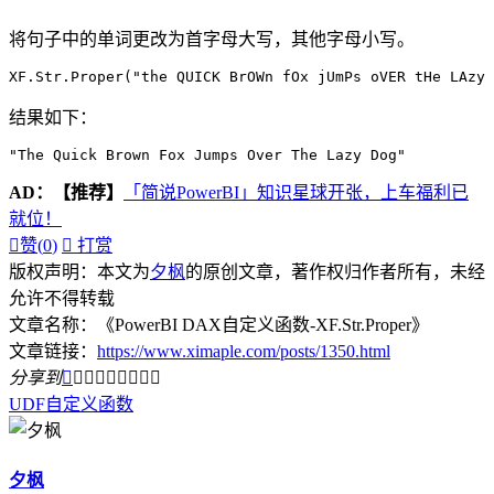
将句子中的单词更改为首字母大写，其他字母小写。
XF.Str.Proper("the QUICK BrOWn fOx jUmPs oVER tHe LAzy 
结果如下：
"The Quick Brown Fox Jumps Over The Lazy Dog"
AD：
【推荐】
「简说PowerBI」知识星球开张，上车福利已
就位！

赞(
0
)

打赏
版权声明：本文为
夕枫
的原创文章，著作权归作者所有，未经
允许不得转载
文章名称：《PowerBI DAX自定义函数-XF.Str.Proper》
文章链接：
https://www.ximaple.com/posts/1350.html
分享到









UDF
自定义函数
夕枫