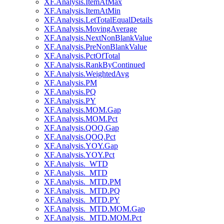
XF.Analysis.ItemAtMax
XF.Analysis.ItemAtMin
XF.Analysis.LetTotalEqualDetails
XF.Analysis.MovingAverage
XF.Analysis.NextNonBlankValue
XF.Analysis.PreNonBlankValue
XF.Analysis.PctOfTotal
XF.Analysis.RankByContinued
XF.Analysis.WeightedAvg
XF.Analysis.PM
XF.Analysis.PQ
XF.Analysis.PY
XF.Analysis.MOM.Gap
XF.Analysis.MOM.Pct
XF.Analysis.QOQ.Gap
XF.Analysis.QOQ.Pct
XF.Analysis.YOY.Gap
XF.Analysis.YOY.Pct
XF.Analysis._WTD
XF.Analysis._MTD
XF.Analysis._MTD.PM
XF.Analysis._MTD.PQ
XF.Analysis._MTD.PY
XF.Analysis._MTD.MOM.Gap
XF.Analysis._MTD.MOM.Pct