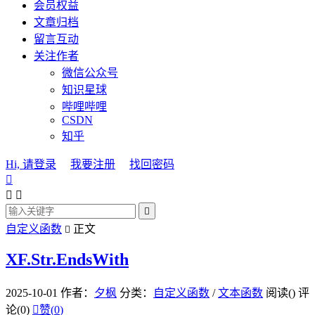
会员权益
文章归档
留言互动
关注作者
微信公众号
知识星球
哔哩哔哩
CSDN
知乎
Hi, 请登录
我要注册
找回密码




自定义函数
正文

XF.Str.EndsWith
2025-10-01
作者：
夕枫
分类：
自定义函数
/
文本函数
阅读(
)
评
论(0)

赞(
0
)