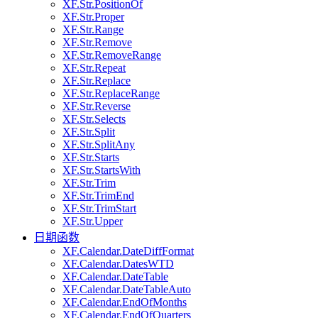
XF.Str.PositionOf
XF.Str.Proper
XF.Str.Range
XF.Str.Remove
XF.Str.RemoveRange
XF.Str.Repeat
XF.Str.Replace
XF.Str.ReplaceRange
XF.Str.Reverse
XF.Str.Selects
XF.Str.Split
XF.Str.SplitAny
XF.Str.Starts
XF.Str.StartsWith
XF.Str.Trim
XF.Str.TrimEnd
XF.Str.TrimStart
XF.Str.Upper
日期函数
XF.Calendar.DateDiffFormat
XF.Calendar.DatesWTD
XF.Calendar.DateTable
XF.Calendar.DateTableAuto
XF.Calendar.EndOfMonths
XF.Calendar.EndOfQuarters