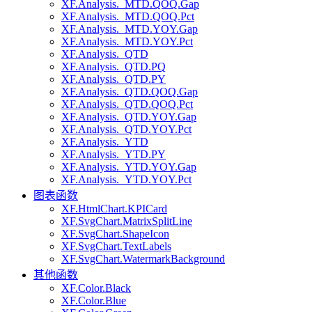
XF.Analysis._MTD.QOQ.Gap
XF.Analysis._MTD.QOQ.Pct
XF.Analysis._MTD.YOY.Gap
XF.Analysis._MTD.YOY.Pct
XF.Analysis._QTD
XF.Analysis._QTD.PQ
XF.Analysis._QTD.PY
XF.Analysis._QTD.QOQ.Gap
XF.Analysis._QTD.QOQ.Pct
XF.Analysis._QTD.YOY.Gap
XF.Analysis._QTD.YOY.Pct
XF.Analysis._YTD
XF.Analysis._YTD.PY
XF.Analysis._YTD.YOY.Gap
XF.Analysis._YTD.YOY.Pct
图表函数
XF.HtmlChart.KPICard
XF.SvgChart.MatrixSplitLine
XF.SvgChart.ShapeIcon
XF.SvgChart.TextLabels
XF.SvgChart.WatermarkBackground
其他函数
XF.Color.Black
XF.Color.Blue