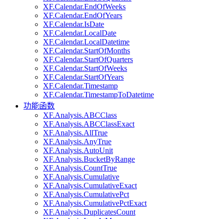
XF.Calendar.EndOfWeeks
XF.Calendar.EndOfYears
XF.Calendar.IsDate
XF.Calendar.LocalDate
XF.Calendar.LocalDatetime
XF.Calendar.StartOfMonths
XF.Calendar.StartOfQuarters
XF.Calendar.StartOfWeeks
XF.Calendar.StartOfYears
XF.Calendar.Timestamp
XF.Calendar.TimestampToDatetime
功能函数
XF.Analysis.ABCClass
XF.Analysis.ABCClassExact
XF.Analysis.AllTrue
XF.Analysis.AnyTrue
XF.Analysis.AutoUnit
XF.Analysis.BucketByRange
XF.Analysis.CountTrue
XF.Analysis.Cumulative
XF.Analysis.CumulativeExact
XF.Analysis.CumulativePct
XF.Analysis.CumulativePctExact
XF.Analysis.DuplicatesCount