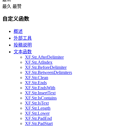
最久
最赞
自定义函数
概述
外部工具
投稿说明
文本函数
XF.Str.AfterDelimiter
XF.Str.AtIndex
XF.Str.BeforeDelimiter
XF.Str.BetweenDelimiters
XF.Str.Clean
XF.Str.Ends
XF.Str.EndsWith
XF.Str.InsertText
XF.Str.IsContains
XF.Str.IsText
XF.Str.Length
XF.Str.Lower
XF.Str.PadEnd
XF.Str.PadStart