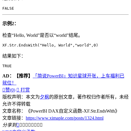
FALSE
示例2：
检查“Hello, World”是否以“world”结尾。
XF.Str.EndsWith("Hello, World","world",0)
结果如下：
TRUE
AD：
【推荐】
「简说PowerBI」知识星球开张，上车福利已
就位！

赞(
0
)

打赏
版权声明：本文为
夕枫
的原创文章，著作权归作者所有，未经
允许不得转载
文章名称：《PowerBI DAX自定义函数-XF.Str.EndsWith》
文章链接：
https://www.ximaple.com/posts/1324.html
分享到








