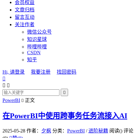
会员权益
文章归档
留言互动
关注作者
微信公众号
知识星球
哔哩哔哩
CSDN
知乎
Hi, 请登录
我要注册
找回密码




PowerBI
正文

在PowerBI中使用跨事务任务流接入AI
2025-05-28
作者：
夕枫
分类：
PowerBI
/
进阶秘籍
阅读(
)
评论