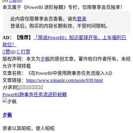
(0)

赞(
0
)
本文属于《PowerBI 进阶秘籍》专栏，仅限尊享会员独享！
此内容仅限尊享会员查看，请先
登录
登录后，购买的内容长期有效，不受时间限制。
AD：
【推荐】
「简说PowerBI」知识星球开张，上车福利已
就位！

赞(
0
)

打赏
版权声明：本文为
夕枫
的原创文章，著作权归作者所有，未经
允许不得转载
文章名称：《在PowerBI中使用跨事务任务流接入AI》
文章链接：
https://www.ximaple.com/posts/939.html
分享到









PowerBI
跨事务任务流
进阶秘籍
夕枫
贤者以其昭昭，使人昭昭