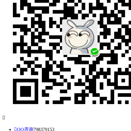


QQ咨询
798379153