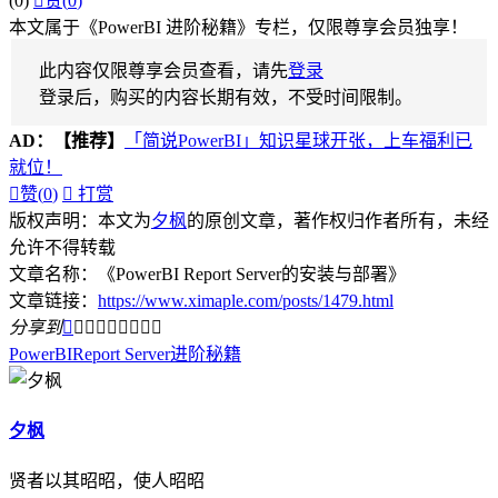
(0)

赞(
0
)
本文属于《PowerBI 进阶秘籍》专栏，仅限尊享会员独享！
此内容仅限尊享会员查看，请先
登录
登录后，购买的内容长期有效，不受时间限制。
AD：
【推荐】
「简说PowerBI」知识星球开张，上车福利已
就位！

赞(
0
)

打赏
版权声明：本文为
夕枫
的原创文章，著作权归作者所有，未经
允许不得转载
文章名称：《PowerBI Report Server的安装与部署》
文章链接：
https://www.ximaple.com/posts/1479.html
分享到









PowerBI
Report Server
进阶秘籍
夕枫
贤者以其昭昭，使人昭昭