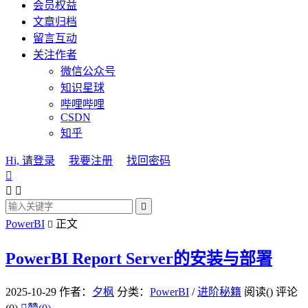
会员权益
文章归档
留言互动
关注作者
微信公众号
知识星球
哔哩哔哩
CSDN
知乎
Hi, 请登录
我要注册
找回密码




PowerBI
正文

PowerBI Report Server的安装与部署
2025-10-29
作者：
夕枫
分类：
PowerBI
/
进阶秘籍
阅读(
)
评论