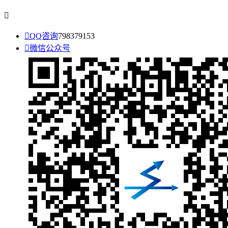


QQ咨询
798379153

微信公众号