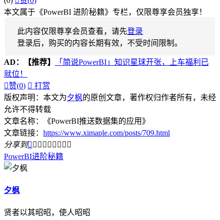
(0)

赞(
0
)
本文属于《PowerBI 进阶秘籍》专栏，仅限尊享会员独享！
此内容仅限尊享会员查看，请先
登录
登录后，购买的内容长期有效，不受时间限制。
AD：
【推荐】
「简说PowerBI」知识星球开张，上车福利已
就位！

赞(
0
)

打赏
版权声明：本文为
夕枫
的原创文章，著作权归作者所有，未经
允许不得转载
文章名称：《PowerBI推送数据集的应用》
文章链接：
https://www.ximaple.com/posts/709.html
分享到









PowerBI
进阶秘籍
夕枫
贤者以其昭昭，使人昭昭