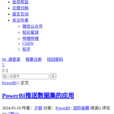
会员权益
文章归档
留言互动
关注作者
微信公众号
知识星球
哔哩哔哩
CSDN
知乎
Hi, 请登录
我要注册
找回密码




PowerBI
正文

PowerBI推送数据集的应用
2024-05-10
作者：
夕枫
分类：
PowerBI
/
进阶秘籍
阅读(
)
评论