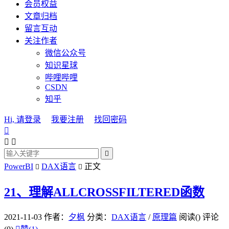
会员权益
文章归档
留言互动
关注作者
微信公众号
知识星球
哔哩哔哩
CSDN
知乎
Hi, 请登录
我要注册
找回密码




PowerBI
DAX语言
正文


21、理解ALLCROSSFILTERED函数
2021-11-03
作者：
夕枫
分类：
DAX语言
/
原理篇
阅读(
)
评论