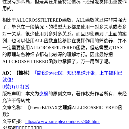
性没有那么高，但是其在某些特定情况下还是能发挥出重要作
用的。
相比于ALLCROSSFILTERED函数，ALL函数就显得非常强大
了，毕竟在一般情况下的模型大多都是使用一对多关系或者多
对一关系，很少使用到多对多关系。而且即使遇到了上面的案
列，也可以使用ALL函数直接移除在发挥作用的筛选器，并不
一定需要使用ALLCROSSFILTERED函数，但这需要对DAX
的原理与各种细节都有比较深的理解才行。因此最好把
ALLCROSSFILTERED函数也掌握了，万一用到了呢。
AD：
【推荐】
「简说PowerBI」知识星球开张，上车福利已
就位！

赞(
1
)

打赏
版权声明：本文为
夕枫
的原创文章，著作权归作者所有，未经
允许不得转载
文章名称：《PowerBI/DAX之理解ALLCROSSFILTERED函
数》
文章链接：
https://www.ximaple.com/posts/368.html
分享到








