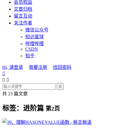
会员权益
文章归档
留言互动
关注作者
微信公众号
知识星球
哔哩哔哩
CSDN
知乎
Hi, 请登录
我要注册
找回密码




共 23 篇文章
标签：进阶篇
第2页