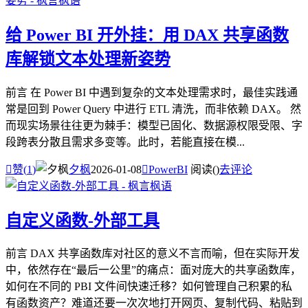
给 Power BI 开外挂：用 DAX 共享函数
库解锁文本处理新姿势
前言 在 Power BI 中遇到复杂的文本处理需求时，最佳实践通
常是回到 Power Query 中进行 ETL 清洗，而非依赖 DAX。 然
而现实场景往往更为棘手：模型已固化、数据源权限受限、字
段跨表分散且需求多变等。此时，若能直接在模...

赞(
1
)
夕枫
2026-01-08

PowerBI
阅读(
)
去评论
自定义函数-外部工具
前言 DAX 共享函数库对社区的意义不言而喻，但在实际开发
中，依然存在“最后一公里”的痛点：面对庞大的共享函数库，
如何在不同的 PBI 文件间快速迁移？如何管理自己积累的私
有函数资产？难道还要一次次地打开网页、复制代码、粘贴到