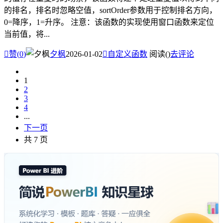
的排名，排名时忽略空值，sortOrder参数用于控制排名方向，
0=降序，1=升序。 注意：该函数的实现使用窗口函数来定位
当前值，将...

赞(
0
)
夕枫
2026-01-02

自定义函数
阅读(
)
去评论
1
2
3
4
...
下一页
共 7 页