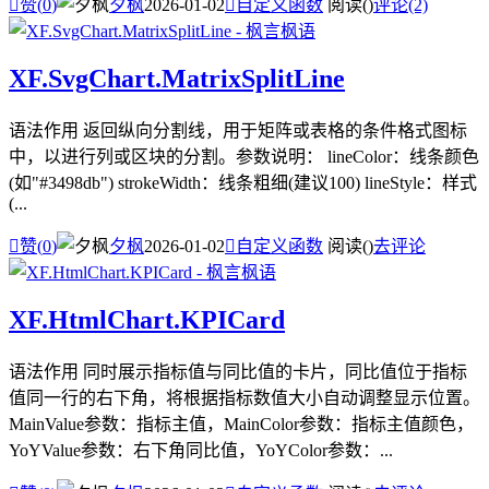

赞(
0
)
夕枫
2026-01-02

自定义函数
阅读(
)
评论(2)
XF.SvgChart.MatrixSplitLine
语法作用 返回纵向分割线，用于矩阵或表格的条件格式图标
中，以进行列或区块的分割。参数说明： lineColor：线条颜色
(如"#3498db") strokeWidth：线条粗细(建议100) lineStyle：样式
(...

赞(
0
)
夕枫
2026-01-02

自定义函数
阅读(
)
去评论
XF.HtmlChart.KPICard
语法作用 同时展示指标值与同比值的卡片，同比值位于指标
值同一行的右下角，将根据指标数值大小自动调整显示位置。
MainValue参数：指标主值，MainColor参数：指标主值颜色，
YoYValue参数：右下角同比值，YoYColor参数：...