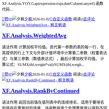
XF.Analysis.YOY.Gap(expression:expr,dateColumn:anyref) 函数
代码...

赞(
0
)
夕枫
2026-01-02

自定义函数
阅读(
)
去评论
XF.Analysis.WeightedAvg
语法作用 计算加权平均值。迭代第一参数的表的每一行，在
其提供的行上下文与外部计值环境中计算第二参数（权重表达
式）与第三参数（数值表达式），最后计算加权平均值。 计
算公式：SUMX(tbl,weight*val)/SUMX(tbl,weigh...

赞(
0
)
夕枫
2026-01-02

自定义函数
阅读(
)
去评论
XF.Analysis.RankByContinued
语法作用 返回当前值在值列表中的连续排名，适用于要排名
的值存在重复时的场景，该函数将逐个处理重复值以得到不同