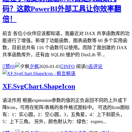
码？这款PowerBI外部工具让你效率翻
倍！
前言 各位小伙伴应该都知道，我最近对 DAX 共享函数库的功
能进行了增强，新增了功能函数、图表函数等 60 多个实用函
数，目前总共有 116 个函数可以使用。而除了我创建的 DAX
共享函数库外，还有由 SQLBI 维护的 DaxLib 平...

赞(
0
)
夕枫
2026-01-03

INFO
阅读(
)
去评论
XF.SvgChart.ShapeIcon
语法作用 根据expression参数的值的正负返回不同的上升或下
降Icon，可用在矩阵/表格的条件格式图标中。 可选的Icon图标
有：1：实心圆，2：空心圆，3，五角星，4：上下斜箭头，
5：上下三角。 另外，颜色默认为：绿色：expres...