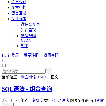
会员权益
文章归档
留言互动
关注作者
微信公众号
知识星球
哔哩哔哩
CSDN
知乎
Hi, 请登录
我要注册
找回密码




当前位置：
枫言枫语
SQL
正文


SQL语法 - 组合查询
2024-10-30
作者：
夕枫
分类：
SQL
/
语法
阅读(
)
评论(0)

赞(
0
)