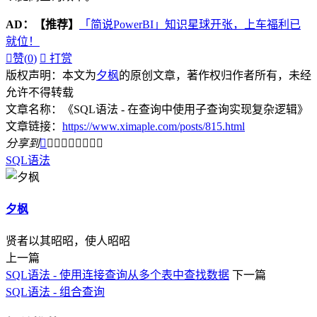
AD：
【推荐】
「简说PowerBI」知识星球开张，上车福利已
就位！

赞(
0
)

打赏
版权声明：本文为
夕枫
的原创文章，著作权归作者所有，未经
允许不得转载
文章名称：《SQL语法 - 在查询中使用子查询实现复杂逻辑》
文章链接：
https://www.ximaple.com/posts/815.html
分享到









SQL
语法
夕枫
贤者以其昭昭，使人昭昭
上一篇
SQL语法 - 使用连接查询从多个表中查找数据
下一篇
SQL语法 - 组合查询