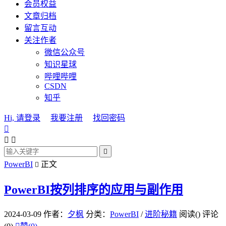
会员权益
文章归档
留言互动
关注作者
微信公众号
知识星球
哔哩哔哩
CSDN
知乎
Hi, 请登录
我要注册
找回密码




PowerBI
正文

PowerBI按列排序的应用与副作用
2024-03-09
作者：
夕枫
分类：
PowerBI
/
进阶秘籍
阅读(
)
评论