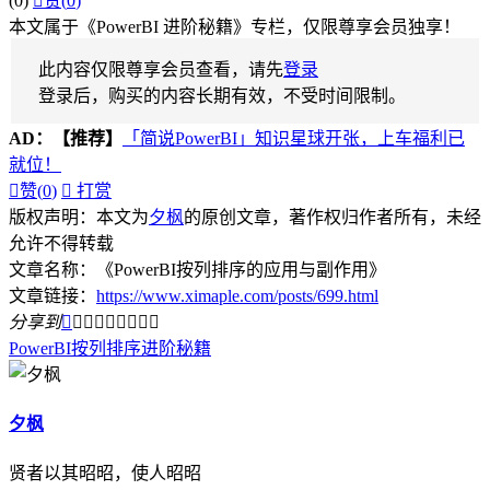
(0)

赞(
0
)
本文属于《PowerBI 进阶秘籍》专栏，仅限尊享会员独享！
此内容仅限尊享会员查看，请先
登录
登录后，购买的内容长期有效，不受时间限制。
AD：
【推荐】
「简说PowerBI」知识星球开张，上车福利已
就位！

赞(
0
)

打赏
版权声明：本文为
夕枫
的原创文章，著作权归作者所有，未经
允许不得转载
文章名称：《PowerBI按列排序的应用与副作用》
文章链接：
https://www.ximaple.com/posts/699.html
分享到









PowerBI
按列排序
进阶秘籍
夕枫
贤者以其昭昭，使人昭昭