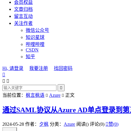
会员权益
文章归档
留言互动
关注作者
微信公众号
知识星球
哔哩哔哩
CSDN
知乎
Hi, 请登录
我要注册
找回密码




当前位置：
枫言枫语
Azure
正文


通过SAML协议从Azure AD单点登录到第
2024-05-28
作者：
夕枫
分类：
Azure
阅读(
)
评论(0)

赞(
0
)