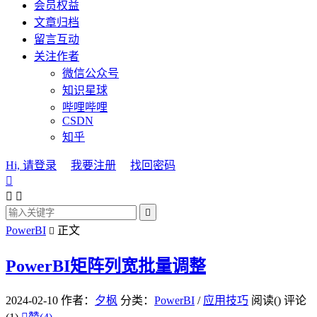
会员权益
文章归档
留言互动
关注作者
微信公众号
知识星球
哔哩哔哩
CSDN
知乎
Hi, 请登录
我要注册
找回密码




PowerBI
正文

PowerBI矩阵列宽批量调整
2024-02-10
作者：
夕枫
分类：
PowerBI
/
应用技巧
阅读(
)
评论