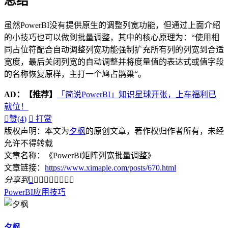
总结
虽然PowerBI没有提供原生的调整列宽功能，但通过上面介绍
的小技巧也可以做到批量调整，其中的核心原理为：“使用相
同占位符配合自动调整列宽功能强制扩充所有列的列宽到合适
宽度，最后关闭列宽的自动调整并将度量值的表达式或值字段
的名称恢复原样，主打一个鸠占鹊巢“。
AD：
【推荐】
「简说PowerBI」知识星球开张，上车福利已
就位！

赞(
4
)

打赏
版权声明：本文为
夕枫
的原创文章，著作权归作者所有，未经
允许不得转载
文章名称：《PowerBI矩阵列宽批量调整》
文章链接：
https://www.ximaple.com/posts/670.html
分享到









PowerBI
应用技巧
夕枫