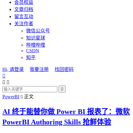
会员权益
文章归档
留言互动
关注作者
微信公众号
知识星球
哔哩哔哩
CSDN
知乎
Hi, 请登录
我要注册
找回密码




PowerBI
正文

AI 终于能替你做 Power BI 报表了：微软
PowerBI Authoring Skills 抢鲜体验