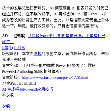
技术的发展总是日新月异，AI 彻底颠覆 BI 报表开发的时代已
经拉开序幕，在不远的将来，BI 可能会像 PPT 和 Excel 一样
成为普及的日常生产力工具。因此，非常推荐大家亲自上手体
验一下。毕竟，能打败魔法的，只有更懂魔法的魔法师。
AD：
【推荐】
「简说PowerBI」知识星球开张，上车福利已
就位！

赞(
1
)

打赏
版权声明：本文为
夕枫
的原创文章，著作权归作者所有，未经
允许不得转载
文章名称：《AI 终于能替你做 Power BI 报表了：微软
PowerBI Authoring Skills 抢鲜体验》
文章链接：
https://www.ximaple.com/posts/1728.html
分享到









AI 生成报表
PowerBI
应用技巧
夕枫