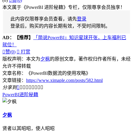
(0)

赞(
0
)
本文属于《PowerBI 进阶秘籍》专栏，仅限尊享会员独享！
此内容仅限尊享会员查看，请先
登录
登录后，购买的内容长期有效，不受时间限制。
AD：
【推荐】
「简说PowerBI」知识星球开张，上车福利已
就位！

赞(
0
)

打赏
版权声明：本文为
夕枫
的原创文章，著作权归作者所有，未经
允许不得转载
文章名称：《PowerBI数据流的使用攻略》
文章链接：
https://www.ximaple.com/posts/582.html
分享到









PowerBI
进阶秘籍
夕枫
贤者以其昭昭，使人昭昭