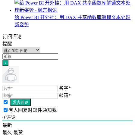
给 Power BI 开外挂：用 DAX 共享函数库解锁文本处理
新姿势
订阅评论
提醒
名字*
邮箱*
有人回复时邮件通知我
0
评论
最新
最久
最赞