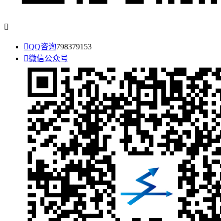


QQ咨询
798379153

微信公众号