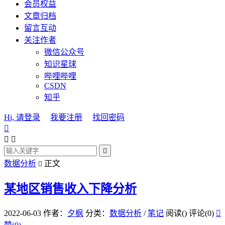
会员权益
文章归档
留言互动
关注作者
微信公众号
知识星球
哔哩哔哩
CSDN
知乎
Hi, 请登录
我要注册
找回密码




数据分析
正文

某地区销售收入下降分析
2022-06-03
作者：
夕枫
分类：
数据分析
/
笔记
阅读(
)
评论(0)
