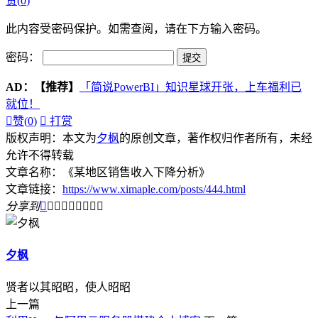
赞(
0
)
此内容受密码保护。如需查阅，请在下方输入密码。
密码：
AD：
【推荐】
「简说PowerBI」知识星球开张，上车福利已
就位！

赞(
0
)

打赏
版权声明：本文为
夕枫
的原创文章，著作权归作者所有，未经
允许不得转载
文章名称：《某地区销售收入下降分析》
文章链接：
https://www.ximaple.com/posts/444.html
分享到









夕枫
贤者以其昭昭，使人昭昭
上一篇