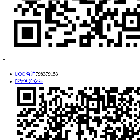


QQ咨询
798379153

微信公众号