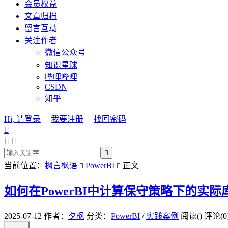
会员权益
文章归档
留言互动
关注作者
微信公众号
知识星球
哔哩哔哩
CSDN
知乎
Hi, 请登录
我要注册
找回密码




当前位置：
枫言枫语
PowerBI
正文


如何在PowerBI中计算保守策略下的实际
2025-07-12
作者：
夕枫
分类：
PowerBI
/
实践案例
阅读(
)
评论(0