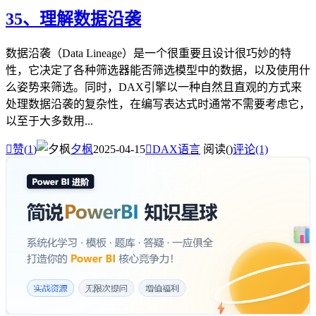
35、理解数据沿袭
数据沿袭（Data Lineage）是一个很重要且设计很巧妙的特
性，它决定了各种筛选器能否筛选模型中的数据，以及使用什
么姿势来筛选。同时，DAX引擎以一种自然且直观的方式来
处理数据沿袭的复杂性，在编写表达式时通常不需要考虑它，
以至于大多数用...

赞(
1
)
夕枫
2025-04-15

DAX语言
阅读(
)
评论(1)