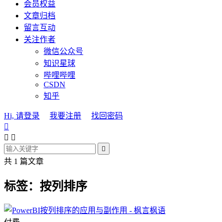
会员权益
文章归档
留言互动
关注作者
微信公众号
知识星球
哔哩哔哩
CSDN
知乎
Hi, 请登录
我要注册
找回密码




共 1 篇文章
标签：按列排序