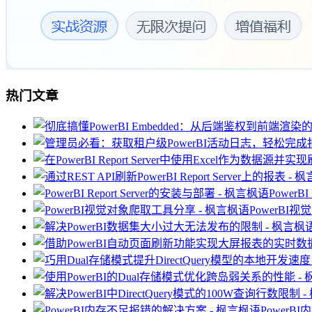
热门文章
PowerB
PowerBI
Power