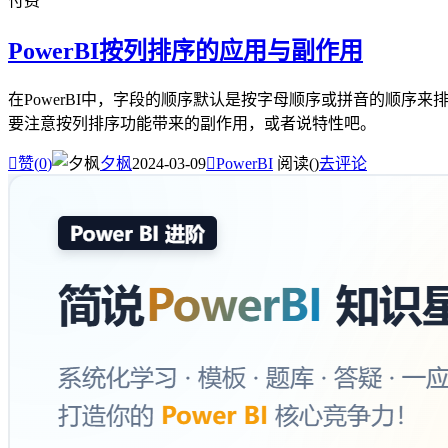
付费
PowerBI按列排序的应用与副作用
在PowerBI中，字段的顺序默认是按字母顺序或拼音的顺
要注意按列排序功能带来的副作用，或者说特性吧。

赞(
0
)
夕枫
2024-03-09

PowerBI
阅读(
)
去评论