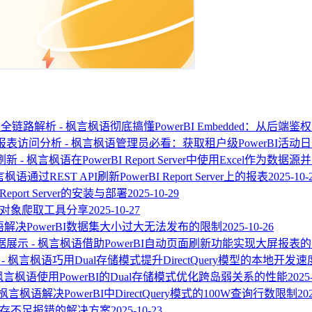
彻底搞懂PowerBI Embedded：从后
管理员必看：获取租户级PowerBI活
在PowerBI Report Server中使用Excel作为数
通过REST API刷新PowerBI Report Server上的报表
2025-10-
I Report Server的安装与部署
2025-10-29
视觉对象爬取工具分享
2025-10-27
解决PowerBI数据集大小过大无法发布的限制
2025-10-26
借助PowerBI自动页面刷新功能实现大屏报表
巧用Dual存储模式提升DirectQuery模型的本地开发速
使用PowerBI的Dual存储模式优化跨岛弱关系的性能
2025
解决PowerBI中DirectQuery模式的100W查询行数限制
20
BI内存不足报错的解决方案
2025-10-23