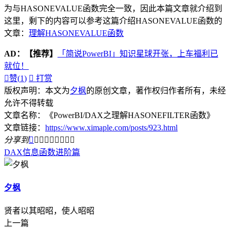
为与HASONEVALUE函数完全一致，因此本篇文章就介绍到
这里，剩下的内容可以参考这篇介绍HASONEVALUE函数的
文章：
理解HASONEVALUE函数
AD：
【推荐】
「简说PowerBI」知识星球开张，上车福利已
就位！

赞(
1
)

打赏
版权声明：本文为
夕枫
的原创文章，著作权归作者所有，未经
允许不得转载
文章名称：《PowerBI/DAX之理解HASONEFILTER函数》
文章链接：
https://www.ximaple.com/posts/923.html
分享到









DAX
信息函数
进阶篇
夕枫
贤者以其昭昭，使人昭昭
上一篇