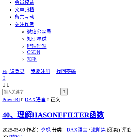
会员权益
文章归档
留言互动
关注作者
微信公众号
知识星球
哔哩哔哩
CSDN
知乎
Hi, 请登录
我要注册
找回密码




PowerBI
DAX语言
正文


40、理解HASONEFILTER函数
2025-05-09
作者：
夕枫
分类：
DAX语言
/
进阶篇
阅读(
)
评论