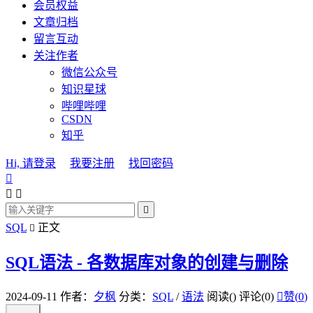
会员权益
文章归档
留言互动
关注作者
微信公众号
知识星球
哔哩哔哩
CSDN
知乎
Hi, 请登录
我要注册
找回密码




SQL
正文

SQL语法 - 各数据库对象的创建与删除
2024-09-11
作者：
夕枫
分类：
SQL
/
语法
阅读(
)
评论(0)

赞(
0
)