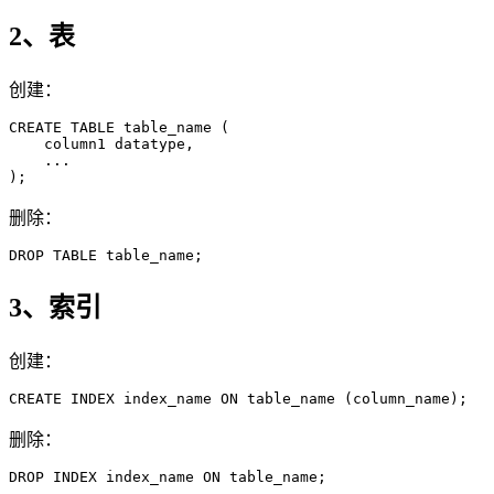
2、表
创建：
CREATE TABLE table_name (

    column1 datatype,

    ...

);
删除：
DROP TABLE table_name;
3、索引
创建：
CREATE INDEX index_name ON table_name (column_name);
删除：
DROP INDEX index_name ON table_name;