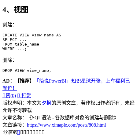
4、视图
创建：
CREATE VIEW view_name AS

SELECT ...

FROM table_name

WHERE ...;
删除：
DROP VIEW view_name;
AD：
【推荐】
「简说PowerBI」知识星球开张，上车福利已
就位！

赞(
0
)

打赏
版权声明：本文为
夕枫
的原创文章，著作权归作者所有，未经
允许不得转载
文章名称：《SQL语法 - 各数据库对象的创建与删除》
文章链接：
https://www.ximaple.com/posts/808.html
分享到








