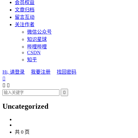
会员权益
文章归档
留言互动
关注作者
微信公众号
知识星球
哔哩哔哩
CSDN
知乎
Hi, 请登录
我要注册
找回密码




Uncategorized
共 0 页