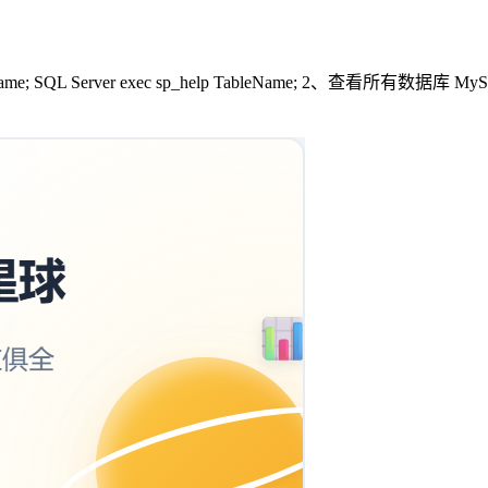
ame; SQL Server exec sp_help TableName; 2、查看所有数据库 MySQL