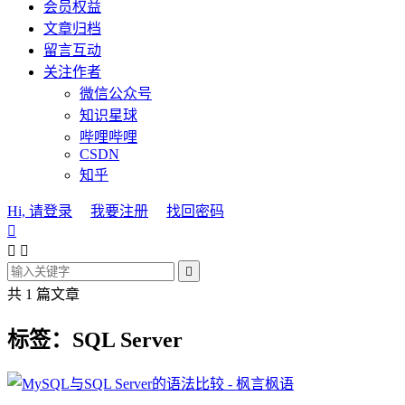
会员权益
文章归档
留言互动
关注作者
微信公众号
知识星球
哔哩哔哩
CSDN
知乎
Hi, 请登录
我要注册
找回密码




共 1 篇文章
标签：SQL Server